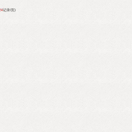
24
记录/页)