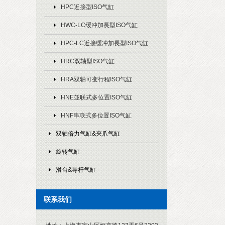
HPC近接型ISO气缸
HWC-LC缓冲加長型ISO气缸
HPC-LC近接缓冲加長型ISO气缸
HRC双轴型ISO气缸
HRA双轴可变行程ISO气缸
HNE並联式多位置ISO气缸
HNF串联式多位置ISO气缸
双轴倍力气缸&夾爪气缸
旋转气缸
滑台&导杆气缸
联系我们