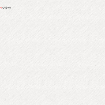
24
记录/页)