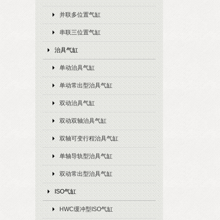
并联多位置气缸
串联三位置气缸
治具气缸
单动治具气缸
单动常出型治具气缸
双动治具气缸
双动双轴治具气缸
双轴可变行程治具气缸
单轴导轨型治具气缸
双动常出型治具气缸
ISO气缸
HWC缓冲型ISO气缸