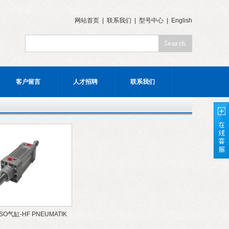
网站首页
|
联系我们
|
型号中心
|
English
客户留言
人才招聘
联系我们
O气缸-HF PNEUMATIK