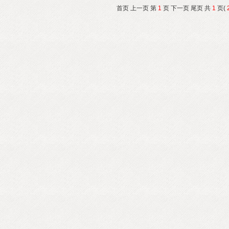
首页 上一页 第
1
页 下一页 尾页 共
1
页(