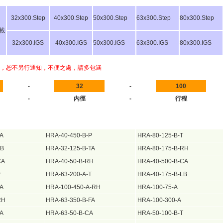
32x300.Step
40x300.Step
50x300.Step
63x300.Step
80x300.Step
載
32x300.IGS
40x300.IGS
50x300.IGS
63x300.IGS
80x300.IGS
，恕不另行通知，不便之處，請多包涵
-
32
-
100
-
內徑
-
行程
FA
HRA-40-450-B-P
HRA-80-125-B-T
LB
HRA-32-125-B-TA
HRA-80-175-B-RH
CA
HRA-40-50-B-RH
HRA-40-500-B-CA
P
HRA-63-200-A-T
HRA-40-175-B-LB
TA
HRA-100-450-A-RH
HRA-100-75-A
RH
HRA-63-350-B-FA
HRA-100-300-A
FA
HRA-63-50-B-CA
HRA-50-100-B-T