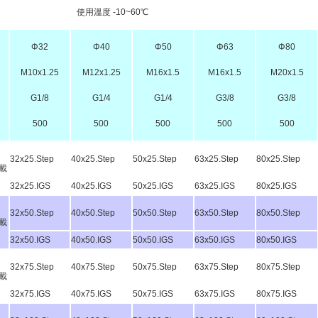
使用溫度 -10~60℃
Φ32
Φ40
Φ50
Φ63
Φ80
M10x1.25
M12x1.25
M16x1.5
M16x1.5
M20x1.5
G1/8
G1/4
G1/4
G3/8
G3/8
500
500
500
500
500
32x25.Step
40x25.Step
50x25.Step
63x25.Step
80x25.Step
載
32x25.IGS
40x25.IGS
50x25.IGS
63x25.IGS
80x25.IGS
32x50.Step
40x50.Step
50x50.Step
63x50.Step
80x50.Step
載
32x50.IGS
40x50.IGS
50x50.IGS
63x50.IGS
80x50.IGS
32x75.Step
40x75.Step
50x75.Step
63x75.Step
80x75.Step
載
32x75.IGS
40x75.IGS
50x75.IGS
63x75.IGS
80x75.IGS