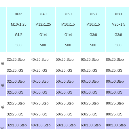
Φ32
Φ40
Φ50
Φ63
Φ80
M10x1.25
M12x1.25
M16x1.5
M16x1.5
M20x1.5
G1/8
G1/4
G1/4
G3/8
G3/8
500
500
500
500
500
32x25.Step
40x25.Step
50x25.Step
63x25.Step
80x25.Step
下載
32x25.IGS
40x25.IGS
50x25.IGS
63x25.IGS
80x25.IGS
32x50.Step
40x50.Step
50x50.Step
63x50.Step
80x50.Step
下載
32x50.IGS
40x50.IGS
50x50.IGS
63x50.IGS
80x50.IGS
32x75.Step
40x75.Step
50x75.Step
63x75.Step
80x75.Step
下載
32x75.IGS
40x75.IGS
50x75.IGS
63x75.IGS
80x75.IGS
32x100.Step
40x100.Step
50x100.Step
63x100.Step
80x100.Step