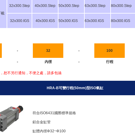
32x300.Step
40x300.Step
50x300.Step
63x300.Step
80x300.Step
下載
32x300.IGS
40x300.IGS
50x300.IGS
63x300.IGS
80x300.IGS
-
32
-
100
-
內徑
-
行程
，恕不另行通知，不便之處，請多包涵
HRA-B可變行程(50mm)型ISO氣缸
符合ISO6431國際標準規格
鋁合金缸管
缸體內徑
Φ32~Φ100