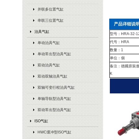
并联多位置气缸
串联三位置气缸
产品详细说
治具气缸
型号：HRA-32-12
代号：HRA
单动治具气缸
数量：1
单动常出型治具气缸
单位：個
双动治具气缸
备注：德國原裝進口
K
双动双轴治具气缸
双轴可变行程治具气缸
单轴导轨型治具气缸
双动常出型治具气缸
ISO气缸
HWC缓冲型ISO气缸