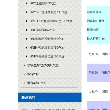
HPC近接型ISO气缸
活塞直徑Φ
HWC-LC缓冲加長型ISO气缸
活塞軸心牙徑
HPC-LC近接缓冲加長型ISO气缸
接頭內徑
HRC双轴型ISO气缸
最大行程(mm)
HRA双轴可变行程ISO气缸
HNE並联式多位置ISO气缸
行程25
圖檔
HNF串联式多位置ISO气缸
双轴倍力气缸&夾爪气缸
行程50
圖檔
旋转气缸
滑台&导杆气缸
行程75
圖檔
联系我们