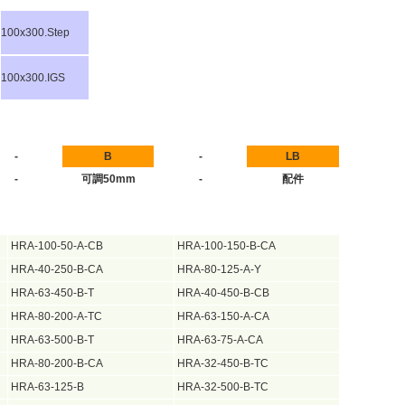
100x300.Step
100x300.IGS
-
B
-
LB
-
可調50mm
-
配件
HRA-100-50-A-CB
HRA-100-150-B-CA
HRA-40-250-B-CA
HRA-80-125-A-Y
HRA-63-450-B-T
HRA-40-450-B-CB
HRA-80-200-A-TC
HRA-63-150-A-CA
HRA-63-500-B-T
HRA-63-75-A-CA
HRA-80-200-B-CA
HRA-32-450-B-TC
HRA-63-125-B
HRA-32-500-B-TC